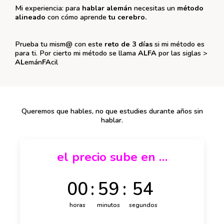
Mi experiencia: para
hablar alemán
necesitas un
método
alineado
con cómo aprende
tu cerebro.
Prueba tu mism@ con este
reto de 3 días
si mi método es
para ti. Por cierto mi método se llama
ALFA
por las siglas >
AL
emán
FA
cil
Queremos que hables, no que estudies durante años sin
hablar.
el precio sube en …
00
:
59
:
53
horas
minutos
segundos