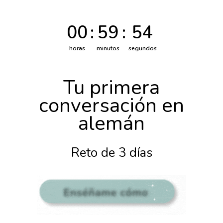
Saltar
al
contenido
00
:
59
:
53
horas
minutos
segundos
Tu primera
conversación en
alemán
Reto de 3 días