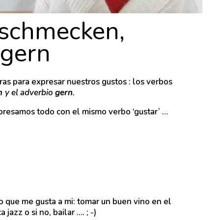
 schmecken,
gern
s para expresar nuestros gustos : los verbos
en
y el adverbio
gern
.
presamos todo con el mismo verbo ‘gustar’ …
o que me gusta a mi: tomar un buen vino en el
jazz o si no, bailar …. ; -)