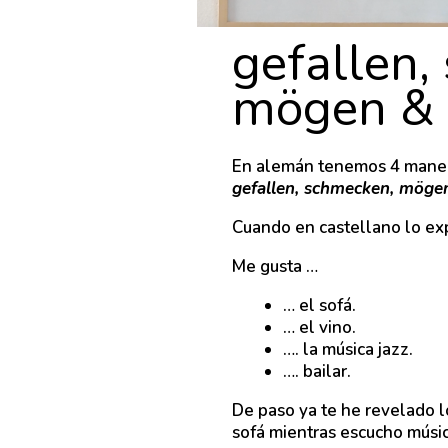
gefallen,
mögen & 
En alemán tenemos 4 manera
gefallen, schmecken, mög
Cuando en castellano lo ex
Me gusta …
… el sofá.
… el vino.
…. la música jazz.
…. bailar.
De paso ya te he revelado l
sofá mientras escucho música 